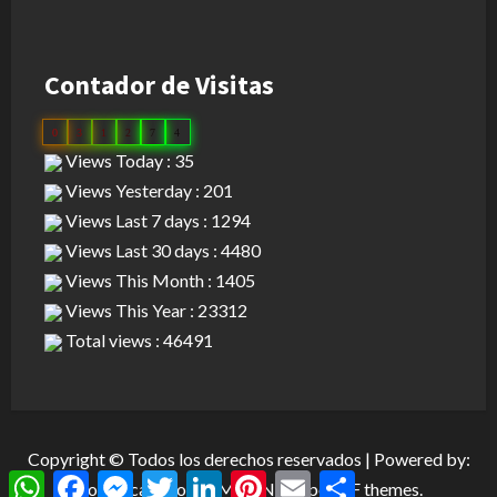
Contador de Visitas
0
3
1
2
7
4
Views Today : 35
Views Yesterday : 201
Views Last 7 days : 1294
Views Last 30 days : 4480
Views This Month : 1405
Views This Year : 23312
Total views : 46491
Copyright © Todos los derechos reservados | Powered by:
WhatsApp
Facebook
Messenger
Twitter
LinkedIn
Pinterest
Email
Compartir
Dominican Cloud
|
MoreNews
por AF themes.