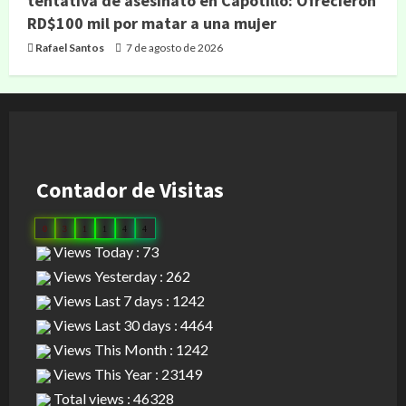
tentativa de asesinato en Capotillo: Ofrecieron
RD$100 mil por matar a una mujer
Rafael Santos
7 de agosto de 2026
Contador de Visitas
0
3
1
1
4
4
Views Today : 73
Views Yesterday : 262
Views Last 7 days : 1242
Views Last 30 days : 4464
Views This Month : 1242
Views This Year : 23149
Total views : 46328