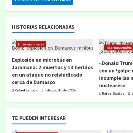
HISTORIAS RELACIONADAS
Internacionales
Internacionales
Explosión en microbús en
«Donald Trump
Jaramana: 2 muertos y 13 heridos
con un ‘golpe 
en un ataque no reivindicado
incumple las 
cerca de Damasco
nucleares»
Rafael Santos
7 de agosto de 2026
Rafael Santos
6
TE PUEDEN INTERESAR