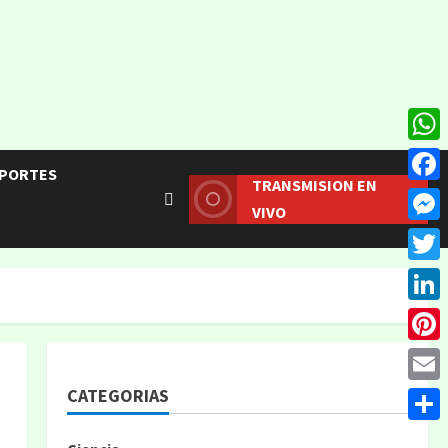
What
PORTES
TRANSMISION EN
Face
VIVO
Mess
Twitt
Linke
Pinte
CATEGORIAS
Email
Compa