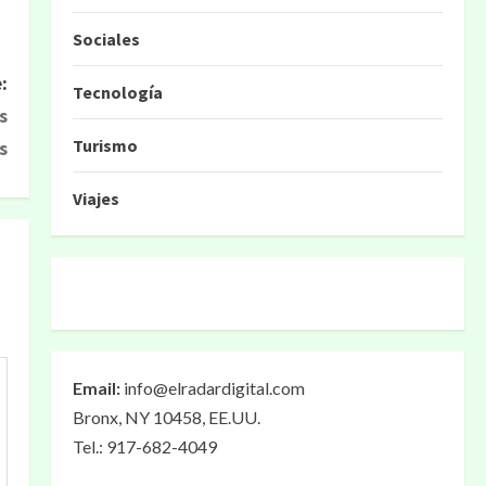
Sociales
:
Tecnología
s
Turismo
s
Viajes
Email:
info@elradardigital.com
Bronx, NY 10458, EE.UU.
Tel.: 917-682-4049