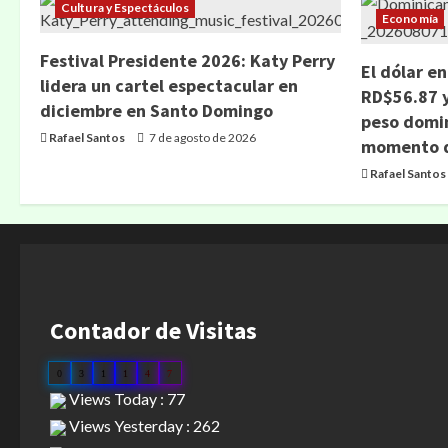
Cultura y Espectáculos
Economía
Festival Presidente 2026: Katy Perry
El dólar e
lidera un cartel espectacular en
RD$56.87 y
diciembre en Santo Domingo
peso domin
Rafael Santos
7 de agosto de 2026
momento d
Rafael Santos
Contador de Visitas
0
3
1
1
4
7
Views Today : 77
Views Yesterday : 262