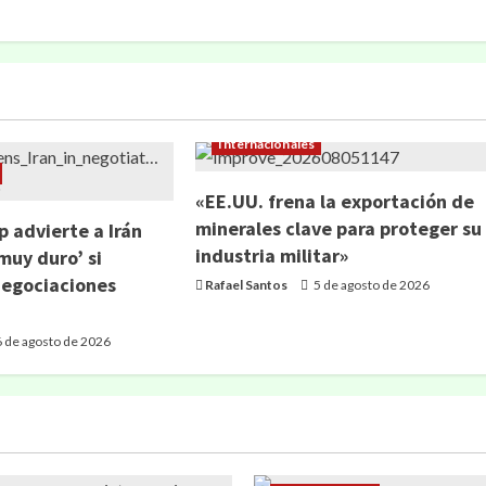
Internacionales
«EE.UU. frena la exportación de
minerales clave para proteger su
 advierte a Irán
industria militar»
muy duro’ si
negociaciones
Rafael Santos
5 de agosto de 2026
 de agosto de 2026