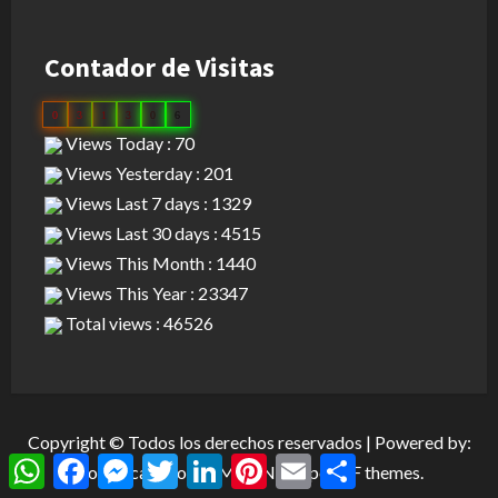
Contador de Visitas
0
3
1
3
0
6
Views Today : 70
Views Yesterday : 201
Views Last 7 days : 1329
Views Last 30 days : 4515
Views This Month : 1440
Views This Year : 23347
Total views : 46526
Copyright © Todos los derechos reservados | Powered by:
WhatsApp
Facebook
Messenger
Twitter
LinkedIn
Pinterest
Email
Compartir
Dominican Cloud
|
MoreNews
por AF themes.