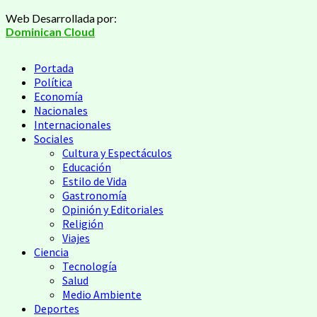
Saltar
Web Desarrollada por:
al
Dominican Cloud
contenido
Menú
Portada
principal
Política
Economía
Nacionales
Internacionales
Sociales
Cultura y Espectáculos
Educación
Estilo de Vida
Gastronomía
Opinión y Editoriales
Religión
Viajes
Ciencia
Tecnología
Salud
Medio Ambiente
Deportes