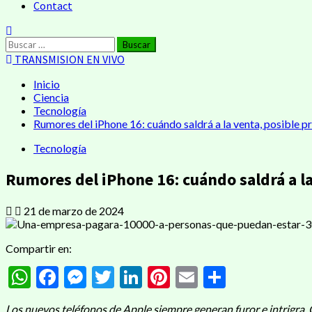
Contact
Buscar:
TRANSMISION EN VIVO
Inicio
Ciencia
Tecnología
Rumores del iPhone 16: cuándo saldrá a la venta, posible p
Tecnología
Rumores del iPhone 16: cuándo saldrá a la
21 de marzo de 2024
Compartir en:
WhatsApp
Facebook
Messenger
Twitter
LinkedIn
Pinterest
Email
Compart
Los nuevos teléfonos de Apple siempre generan furor e intrigra. Qu