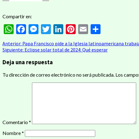
Compartir en:
WhatsApp
Facebook
Messenger
Twitter
LinkedIn
Pinterest
Email
Compart
Navegación
Anterior:
Papa Francisco pide a la Iglesia latinoamericana trabaja
Siguiente:
Eclipse solar total de 2024: Qué esperar
de
Deja una respuesta
entradas
Tu dirección de correo electrónico no será publicada.
Los campos
Comentario
*
Nombre
*