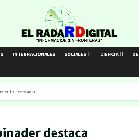
ES
INTERNACIONALES
SOCIALES
CIENCIA
DE
cimiento economía
binader destaca