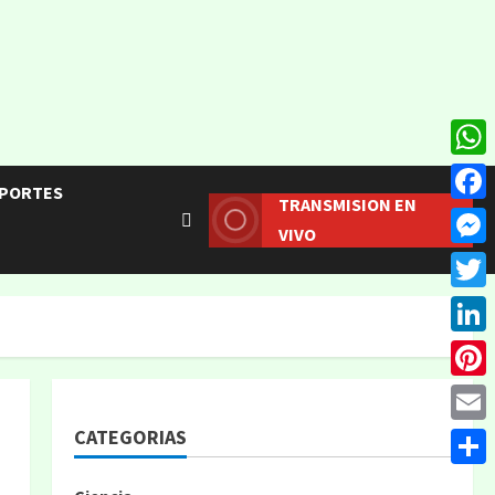
What
PORTES
TRANSMISION EN
Face
VIVO
Mess
Twitt
Linke
Pinte
CATEGORIAS
Email
Compa