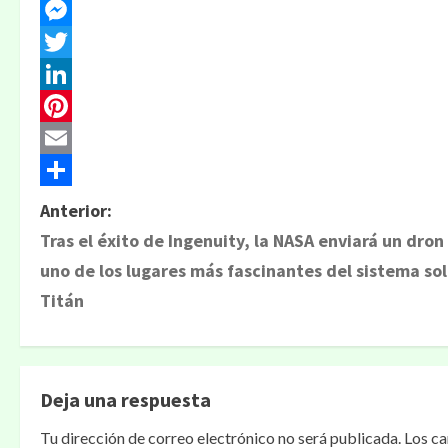
Facebook
Messenger
Twitter
LinkedIn
Pinterest
Email
Compartir
Anterior:
Tras el éxito de Ingenuity, la NASA enviará un dron
uno de los lugares más fascinantes del sistema sol
Titán
Deja una respuesta
Tu dirección de correo electrónico no será publicada.
Los c