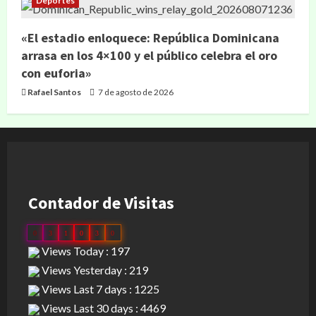
Deportes
«El estadio enloquece: República Dominicana
arrasa en los 4×100 y el público celebra el oro
con euforia»
Rafael Santos
7 de agosto de 2026
Contador de Visitas
0
3
1
0
3
0
Views Today : 197
Views Yesterday : 219
Views Last 7 days : 1225
Views Last 30 days : 4469