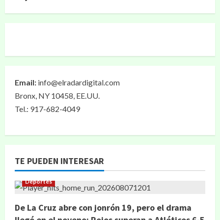
Email:
info@elradardigital.com
Bronx, NY 10458, EE.UU.
Tel.: 917-682-4049
TE PUEDEN INTERESAR
Deportes
De La Cruz abre con jonrón 19, pero el drama
llegó en el noveno: Rojos superan a Atléticos 6-5