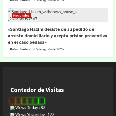
Rafael Santos
5 de agosto de 2026
Nacionales
«Santiago Hazim desiste de su pedido de
arresto domiciliario y acepta prisión preventiva
en el caso Senasa»
Rafael Santos
5 de agosto de 2026
Contador de Visitas
0
3
0
7
9
9
Views Today : 83
Views Yesterday : 173