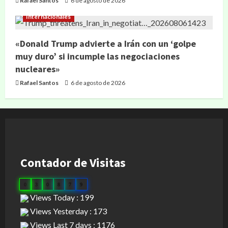
Rafael Santos
6 de agosto de 2026
Internacionales
«Donald Trump advierte a Irán con un ‘golpe
muy duro’ si incumple las negociaciones
nucleares»
Rafael Santos
6 de agosto de 2026
Contador de Visitas
0
3
0
8
7
9
Views Today : 199
Views Yesterday : 173
Views Last 7 days : 1176