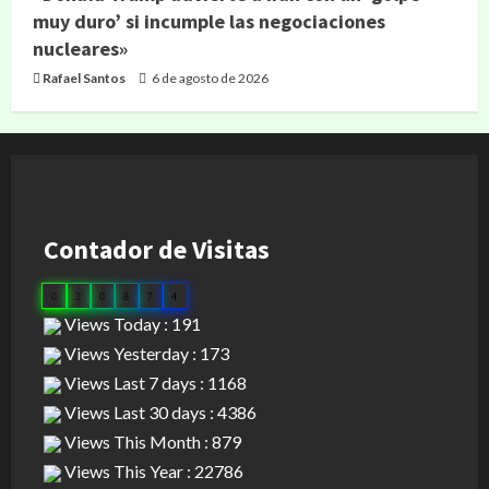
muy duro’ si incumple las negociaciones
nucleares»
Rafael Santos
6 de agosto de 2026
Contador de Visitas
0
3
0
8
7
4
Views Today : 191
Views Yesterday : 173
Views Last 7 days : 1168
Views Last 30 days : 4386
Views This Month : 879
Views This Year : 22786