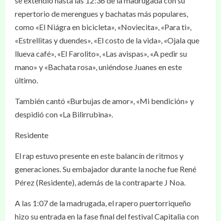
se extendió hasta las 12:36 de la madrugada con su
repertorio de merengues y bachatas más populares,
como «El Niágra en bicicleta», «Noviecita», «Para ti»,
«Estrellitas y duendes», «El costo de la vida», «Ojala que
llueva café», «El Farolito», «Las avispas», «A pedir su
mano» y «Bachata rosa», uniéndose Juanes en este
último.
También cantó «Burbujas de amor», «Mi bendición» y
despidió con «La Bilirrubina».
Residente
El rap estuvo presente en este balancín de ritmos y
generaciones. Su embajador durante la noche fue René
Pérez (Residente), además de la contraparte J Noa.
A las 1:07 de la madrugada, el rapero puertorriqueño
hizo su entrada en la fase final del festival Capitalia con