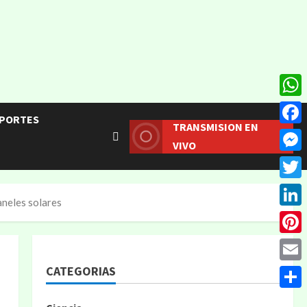
What
PORTES
TRANSMISION EN
Face
VIVO
Mess
Twitt
aneles solares
Linke
Pinte
CATEGORIAS
Email
Compa