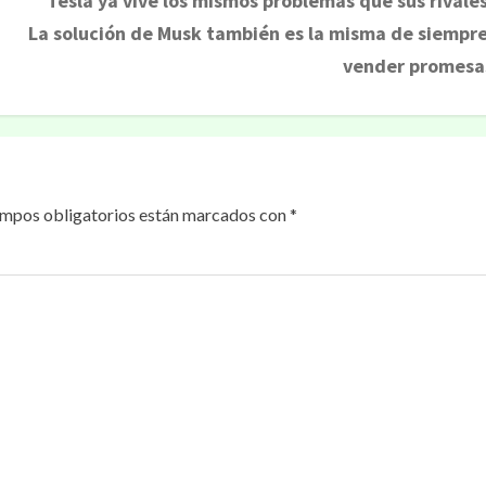
Tesla ya vive los mismos problemas que sus rivales
La solución de Musk también es la misma de siempre
vender promesa
ampos obligatorios están marcados con
*