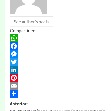
See author's posts
Compartir en:
WhatsApp
Facebook
Messenger
Twitter
LinkedIn
Pinterest
Email
Compartir
Anterior: