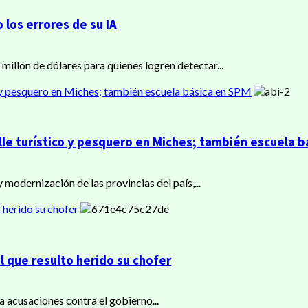
 los errores de su IA
illón de dólares para quienes logren detectar...
co y pesquero en Miches; también escuela básica en SPM
elle turístico y pesquero en Miches; también escuela 
 modernización de las provincias del país,...
 herido su chofer
l que resulto herido su chofer
a acusaciones contra el gobierno...