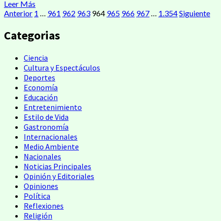
Leer Más
Anterior
1
…
961
962
963
964
965
966
967
…
1.354
Siguiente
Categorias
Ciencia
Cultura y Espectáculos
Deportes
Economía
Educación
Entretenimiento
Estilo de Vida
Gastronomía
Internacionales
Medio Ambiente
Nacionales
Noticias Principales
Opinión y Editoriales
Opiniones
Política
Reflexiones
Religión