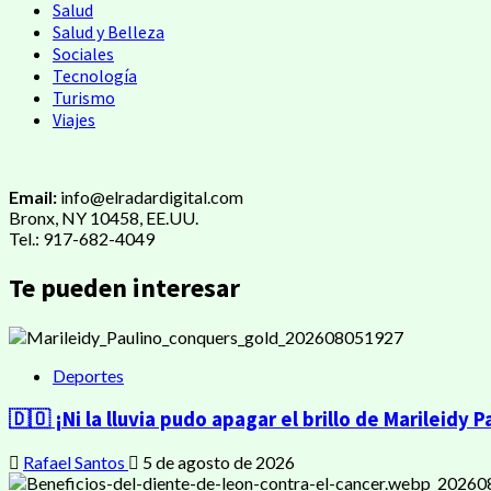
Salud
Salud y Belleza
Sociales
Tecnología
Turismo
Viajes
Email:
info@elradardigital.com
Bronx, NY 10458, EE.UU.
Tel.: 917-682-4049
Te pueden interesar
Deportes
🇩🇴 ¡Ni la lluvia pudo apagar el brillo de Marileidy P
Rafael Santos
5 de agosto de 2026