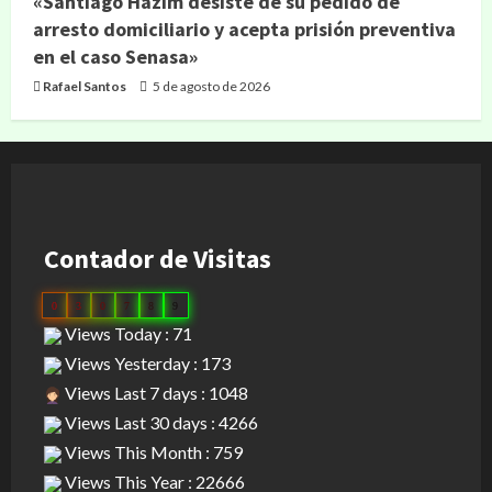
«Santiago Hazim desiste de su pedido de
arresto domiciliario y acepta prisión preventiva
en el caso Senasa»
Rafael Santos
5 de agosto de 2026
Contador de Visitas
0
3
0
7
8
9
Views Today : 71
Views Yesterday : 173
Views Last 7 days : 1048
Views Last 30 days : 4266
Views This Month : 759
Views This Year : 22666