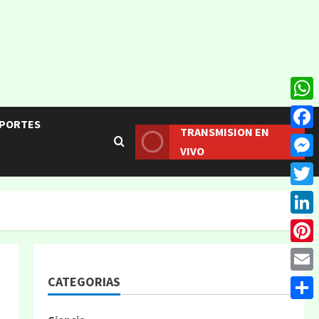
What
PORTES
TRANSMISION EN
Face
VIVO
Mess
Twitt
Linke
Pinte
CATEGORIAS
Email
Compa