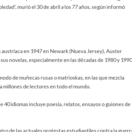
oledad’, murió el 30 de abril a los 77 años, según informó
ia austríaca en 1947 en Newark (Nueva Jersey), Auster
e sus novelas, especialmente en las décadas de 1980 y 1990
a modo de muñecas rusas o matrioskas, en las que mezcla
ó a millones de lectores en todo el mundo.
e 40 idiomas incluye poesía, relatos, ensayos o guiones de
ro de las actuales protestas estudiantiles contra la guerr