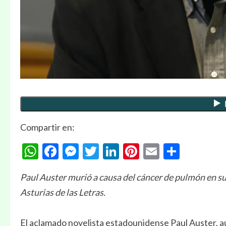
Compartir en:
WhatsApp
Facebook
Messenger
Twitter
LinkedIn
Pinterest
Email
Compa
Paul Auster murió a causa del cáncer de pulmón en su 
Asturias de las Letras.
El aclamado novelista estadounidense Paul Auster, aut