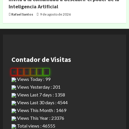
Inteligencia Artificial
Rafael Santos
9 de agosto de 2026
Contador de Visitas
0
3
1
3
2
6
Views Today : 99
Views Yesterday : 201
Views Last 7 days : 1358
Views Last 30 days : 4544
Views This Month : 1469
Views This Year : 23376
Total views : 46555