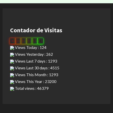
Contador de Visitas
0
3
1
1
8
0
Views Today : 124
Views Yesterday : 262
Views Last 7 days : 1293
Views Last 30 days : 4515
Views This Month : 1293
Views This Year : 23200
Total views : 46379