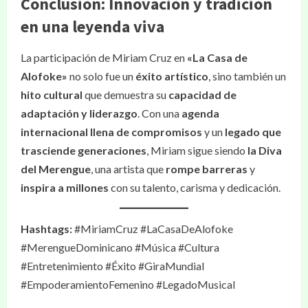
Conclusión: Innovación y tradición
en una leyenda viva
La participación de Miriam Cruz en
«La Casa de
Alofoke»
no solo fue un
éxito artístico
, sino también un
hito cultural
que demuestra su
capacidad de
adaptación y liderazgo
. Con una
agenda
internacional llena de compromisos
y un
legado que
trasciende generaciones
, Miriam sigue siendo
la Diva
del Merengue
, una artista que
rompe barreras
y
inspira a millones
con su talento, carisma y dedicación.
Hashtags:
#MiriamCruz #LaCasaDeAlofoke
#MerengueDominicano #Música #Cultura
#Entretenimiento #Éxito #GiraMundial
#EmpoderamientoFemenino #LegadoMusical