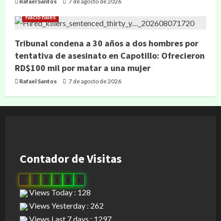
Rafael Santos
7 de agosto de 2026
Nacionales
Tribunal condena a 30 años a dos hombres por
tentativa de asesinato en Capotillo: Ofrecieron
RD$100 mil por matar a una mujer
Rafael Santos
7 de agosto de 2026
Contador de Visitas
0
3
1
1
8
4
Views Today : 128
Views Yesterday : 262
Views Last 7 days : 1297