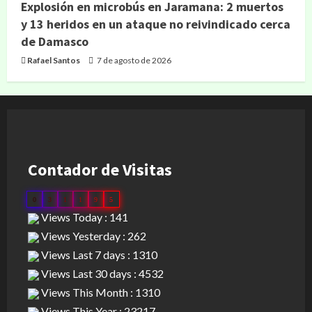
Explosión en microbús en Jaramana: 2 muertos
y 13 heridos en un ataque no reivindicado cerca
de Damasco
Rafael Santos
7 de agosto de 2026
Contador de Visitas
0
3
1
1
9
5
Views Today : 141
Views Yesterday : 262
Views Last 7 days : 1310
Views Last 30 days : 4532
Views This Month : 1310
Views This Year : 23217