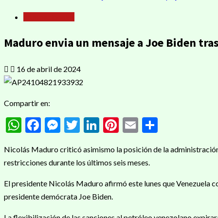
Internacionales
Maduro envia un mensaje a Joe Biden tras 
16 de abril de 2024
Compartir en:
WhatsApp
Facebook
Messenger
Twitter
LinkedIn
Pinterest
Email
Compart
Nicolás Maduro criticó asimismo la posición de la administración
restricciones durante los últimos seis meses.
El presidente Nicolás Maduro afirmó este lunes que Venezuela co
presidente demócrata Joe Biden.
La flexibilización de las sanciones al petróleo venezolano expir