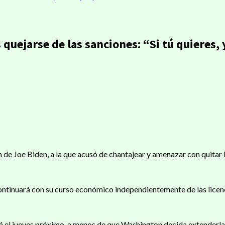
quejarse de las sanciones: “Si tú quieres,
ir
 de Joe Biden, a la que acusó de chantajear y amenazar con quitar 
ntinuará con su curso económico independientemente de las licenc
ará el jueves próximo, a menos de que Washington decida extenderla