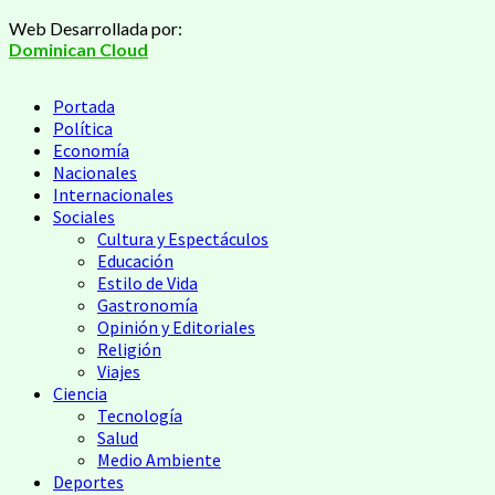
Saltar
Web Desarrollada por:
al
Dominican Cloud
contenido
Menú
Portada
principal
Política
Economía
Nacionales
Internacionales
Sociales
Cultura y Espectáculos
Educación
Estilo de Vida
Gastronomía
Opinión y Editoriales
Religión
Viajes
Ciencia
Tecnología
Salud
Medio Ambiente
Deportes