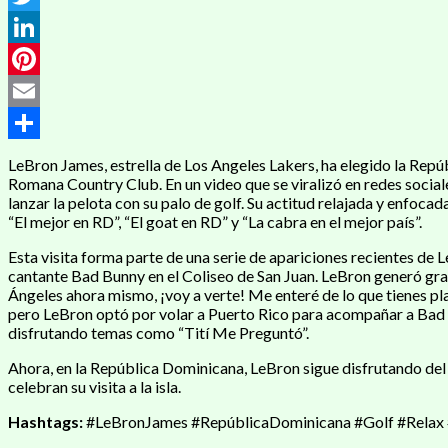
Twitter
LinkedIn
Pinterest
Email
Compartir
LeBron James, estrella de Los Angeles Lakers, ha elegido la Repú
Romana Country Club. En un video que se viralizó en redes social
lanzar la pelota con su palo de golf. Su actitud relajada y enfo
“El mejor en RD”, “El goat en RD” y “La cabra en el mejor país”.
Esta visita forma parte de una serie de apariciones recientes de L
cantante Bad Bunny en el Coliseo de San Juan. LeBron generó gran
Ángeles ahora mismo, ¡voy a verte! Me enteré de lo que tienes p
pero LeBron optó por volar a Puerto Rico para acompañar a Bad Bu
disfrutando temas como “Tití Me Preguntó”.
Ahora, en la República Dominicana, LeBron sigue disfrutando del
celebran su visita a la isla.
Hashtags:
#LeBronJames #RepúblicaDominicana #Golf #Relax