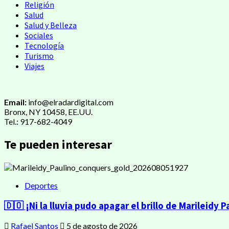
Religión
Salud
Salud y Belleza
Sociales
Tecnología
Turismo
Viajes
Email:
info@elradardigital.com
Bronx, NY 10458, EE.UU.
Tel.: 917-682-4049
Te pueden interesar
Deportes
🇩🇴 ¡Ni la lluvia pudo apagar el brillo de Marileidy P
Rafael Santos
5 de agosto de 2026