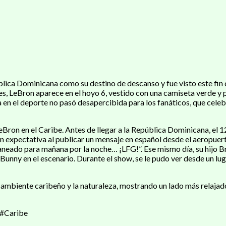
blica Dominicana como su destino de descanso y fue visto este fin 
es, LeBron aparece en el hoyo 6, vestido con una camiseta verde y
cada en el deporte no pasó desapercibida para los fanáticos, que c
eBron en el Caribe. Antes de llegar a la República Dominicana, el 12 
 expectativa al publicar un mensaje en español desde el aeropuert
laneado para mañana por la noche… ¡LFG!”. Ese mismo día, su hijo 
nny en el escenario. Durante el show, se le pudo ver desde un luga
 ambiente caribeño y la naturaleza, mostrando un lado más relajad
 #Caribe