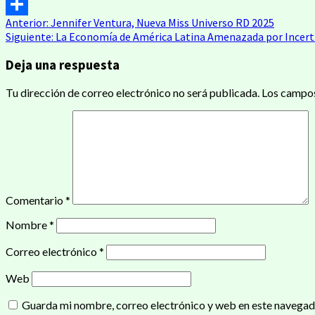
Email
Navegación
Anterior:
Jennifer Ventura, Nueva Miss Universo RD 2025
Compartir
Siguiente:
La Economía de América Latina Amenazada por Incer
de
Deja una respuesta
entradas
Tu dirección de correo electrónico no será publicada.
Los campos
Comentario
*
Nombre
*
Correo electrónico
*
Web
Guarda mi nombre, correo electrónico y web en este navegad