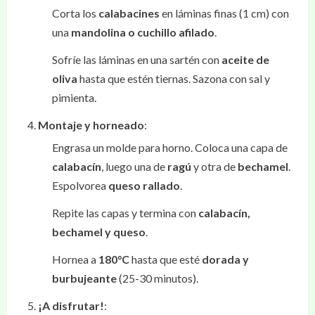
Corta los
calabacines
en láminas finas (1 cm) con
una
mandolina o cuchillo afilado
.
Sofríe las láminas en una sartén con
aceite de
oliva
hasta que estén tiernas. Sazona con sal y
pimienta.
Montaje y horneado
:
Engrasa un molde para horno. Coloca una capa de
calabacín
, luego una de
ragú
y otra de
bechamel
.
Espolvorea
queso rallado
.
Repite las capas y termina con
calabacín,
bechamel y queso
.
Hornea a
180°C
hasta que esté
dorada y
burbujeante
(25-30 minutos).
¡A disfrutar!
: