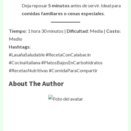
Deja reposar
5 minutos
antes de servir. Ideal para
comidas familiares o cenas especiales
.
Tiempo
: 1 hora 30 minutos |
Dificultad
: Media |
Costo
:
Medio
Hashtags
:
#LasañaSaludable #RecetaConCalabacín
#CocinaItaliana #PlatosBajosEnCarbohidratos
#RecetasNutritivas #ComidaParaCompartir
About The Author