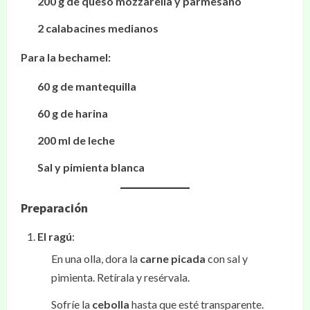
200 g de queso mozzarella y parmesano
2 calabacines medianos
Para la bechamel:
60 g de mantequilla
60 g de harina
200 ml de leche
Sal y pimienta blanca
Preparación
El ragú
:
En una olla, dora la
carne picada
con sal y
pimienta. Retírala y resérvala.
Sofríe la
cebolla
hasta que esté transparente.