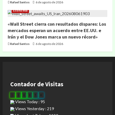
Rafael Santos
6 de agosto de 2026
Economía
«Wall Street cierra con resultados dispares: Los
mercados esperan un acuerdo entre EE.UU. e
Irán y el Dow Jones marca un nuevo récord»
Rafael Santos
6 de agosto de 2026
Contador de Visitas
0
3
0
9
7
0
Views Today : 95
Views Yesterday : 219