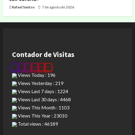
Rafael Santos
7 de agosto de 2026
Contador de Visitas
0
3
1
0
2
9
Views Today : 196
Views Yesterday : 219
Views Last 7 days : 1224
Views Last 30 days : 4468
Views This Month : 1103
Views This Year : 23010
Total views : 46189