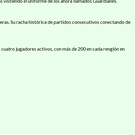
as vistiendo el uniforme de los ahora llamados Guardianes.
reras. Su racha histórica de partidos consecutivos conectando de
s cuatro jugadores activos, con más de 200 en cada renglón en