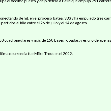
ocupa el décimo puesto y dejó detrás a Belle que empujó 751 carrer
onectando de hit, en el proceso batea .333 y ha empujado tres car
artidos al hilo entre el 26 de julio y el 14 de agosto.
 150 cuadrangulares y más de 150 bases robadas, y es uno de apena
última ocurrencia fue Mike Trout en el 2022.