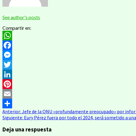
See author's posts
Compartir en:
WhatsApp
Facebook
Messenger
Twitter
LinkedIn
Pinterest
Email
Anterior:
Jefe de la ONU «profundamente preocupado» por inform
Compartir
Siguiente:
Eury Pérez fuera por todo el 2024, será sometido a u
Deja una respuesta