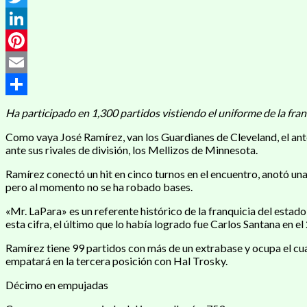
Twitter
LinkedIn
Pinterest
Email
Compartir
Ha participado en 1,300 partidos vistiendo el uniforme de la fran
Como vaya José Ramírez, van los Guardianes de Cleveland, el antes
ante sus rivales de división, los Mellizos de Minnesota.
Ramírez conectó un hit en cinco turnos en el encuentro, anotó una
pero al momento no se ha robado bases.
«Mr. LaPara» es un referente histórico de la franquicia del estad
esta cifra, el último que lo había logrado fue Carlos Santana en el
Ramírez tiene 99 partidos con más de un extrabase y ocupa el cua
empatará en la tercera posición con Hal Trosky.
Décimo en empujadas