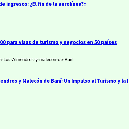
de ingresos: ¿El fin de la aerolínea?»
000 para visas de turismo y negocios en 50 países
ndros y Malecón de Baní: Un Impulso al Turismo y la I