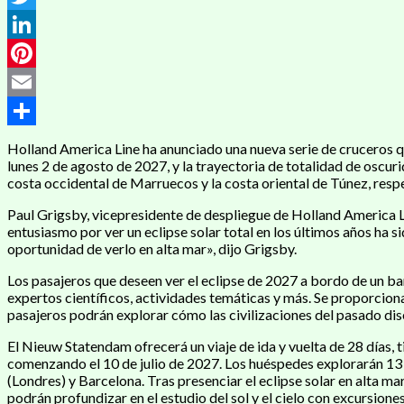
Twitter
LinkedIn
Pinterest
Email
Compartir
Holland America Line ha anunciado una nueva serie de cruceros que
lunes 2 de agosto de 2027, y la trayectoria de totalidad de oscur
costa occidental de Marruecos y la costa oriental de Túnez, resp
Paul Grigsby, vicepresidente de despliegue de Holland America Lin
entusiasmo por ver un eclipse solar total en los últimos años ha
oportunidad de verlo en alta mar», dijo Grigsby.
Los pasajeros que deseen ver el eclipse de 2027 a bordo de un ba
expertos científicos, actividades temáticas y más. Se proporciona
pasajeros podrán explorar cómo las civilizaciones del pasado dise
El Nieuw Statendam ofrecerá un viaje de ida y vuelta de 28 días,
comenzando el 10 de julio de 2027. Los huéspedes explorarán 13 
(Londres) y Barcelona. Tras presenciar el eclipse solar en alta m
podrán profundizar en el estudio del sol y el cielo con excursio