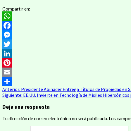
Compartir en:
WhatsApp
Facebook
Messenger
Twitter
LinkedIn
Pinterest
Email
Navegación
Anterior:
Presidente Abinader Entrega Títulos de Propiedad en 
Compartir
Siguiente:
EE.UU. Invierte en Tecnología de Misiles Hipersónicos
de
Deja una respuesta
entradas
Tu dirección de correo electrónico no será publicada.
Los campos