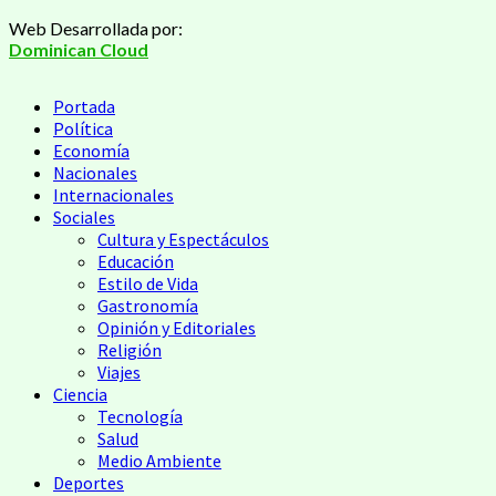
Saltar
Web Desarrollada por:
al
Dominican Cloud
contenido
Menú
Portada
principal
Política
Economía
Nacionales
Internacionales
Sociales
Cultura y Espectáculos
Educación
Estilo de Vida
Gastronomía
Opinión y Editoriales
Religión
Viajes
Ciencia
Tecnología
Salud
Medio Ambiente
Deportes