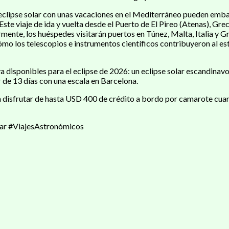
clipse solar con unas vacaciones en el Mediterráneo pueden embar
te viaje de ida y vuelta desde el Puerto de El Pireo (Atenas), Grec
ormente, los huéspedes visitarán puertos en Túnez, Malta, Italia y 
mo los telescopios e instrumentos científicos contribuyeron al es
 ya disponibles para el eclipse de 2026: un eclipse solar escandinav
ar de 13 días con una escala en Barcelona.
isfrutar de hasta USD 400 de crédito a bordo por camarote cuando
ar #ViajesAstronómicos