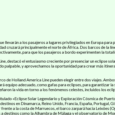
 llevarán a los pasajeros a lugares privilegiados en Europa para p
idad cruzará principalmente el norte de África. Dos barcos de la lí
ectivamente, para que los pasajeros a bordo experimenten la total
e, destacó el entusiasmo creciente por presenciar un eclipse solar
 sido palpable, y aprovechamos la oportunidad para crear más itine
rco de Holland America Line pueden elegir entre dos viajes. Ambos
rá equipo adecuado, como gafas para eclipses, para garantizar la s
ñaron la vida en torno a los fenómenos celestes, incluidos los eclip
 titulado «Eclipse Solar Legendario y Exploración Cósmica de Puert
destinos en Dinamarca, Reino Unido, Francia, España, Portugal, Gi
ar frente a la costa de Marruecos, el barco zarpará hacia Leixões 
nes a destinos como la Alhambra de Málaga y el observatorio de Mo