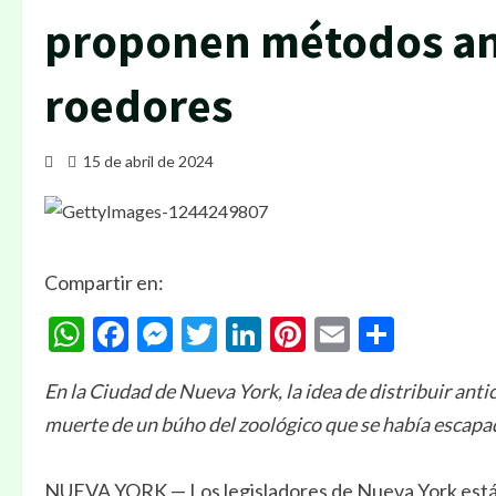
proponen métodos ant
roedores
15 de abril de 2024
Compartir en:
WhatsApp
Facebook
Messenger
Twitter
LinkedIn
Pinterest
Email
Compa
En la Ciudad de Nueva York, la idea de distribuir anti
muerte de un búho del zoológico que se había escapa
NUEVA YORK — Los legisladores de Nueva York están 