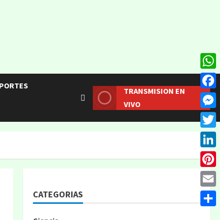
What
PORTES
TRANSMISION EN
Face
VIVO
Mess
Twitt
Linke
Pinte
CATEGORIAS
Email
Compa