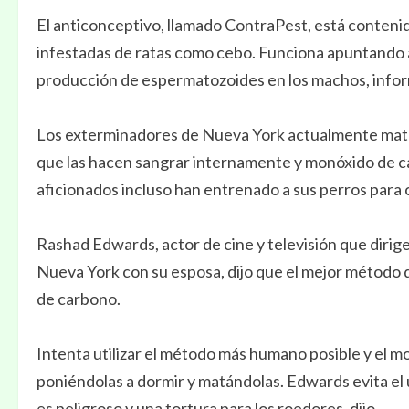
El anticonceptivo, llamado ContraPest, está contenid
infestadas de ratas como cebo. Funciona apuntando a
producción de espermatozoides en los machos, inf
Los exterminadores de Nueva York actualmente mat
que las hacen sangrar internamente y monóxido de c
aficionados incluso han entrenado a sus perros para 
Rashad Edwards, actor de cine y televisión que dirige
Nueva York con su esposa, dijo que el mejor método 
de carbono.
Intenta utilizar el método más humano posible y el mo
poniéndolas a dormir y matándolas. Edwards evita el
es peligroso y una tortura para los roedores, dijo.