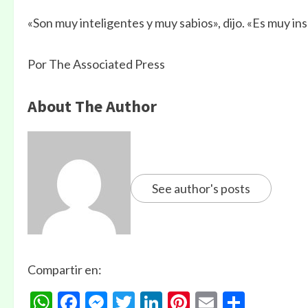
«Son muy inteligentes y muy sabios», dijo. «Es muy ins
Por The Associated Press
About The Author
See author's posts
Compartir en:
WhatsApp
Facebook
Messenger
Twitter
LinkedIn
Pinterest
Email
Compa