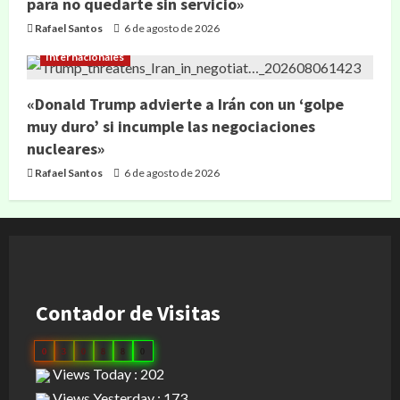
para no quedarte sin servicio»
Rafael Santos
6 de agosto de 2026
Internacionales
«Donald Trump advierte a Irán con un ‘golpe
muy duro’ si incumple las negociaciones
nucleares»
Rafael Santos
6 de agosto de 2026
Contador de Visitas
0
3
0
8
8
0
Views Today : 202
Views Yesterday : 173