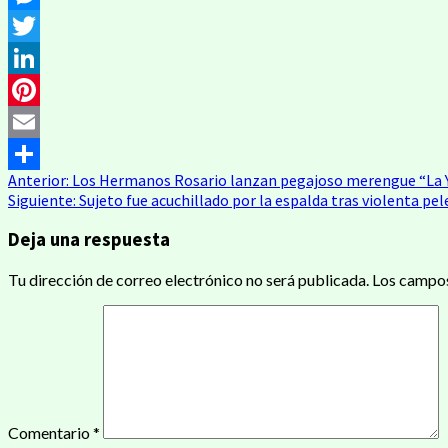
Messenger
Twitter
LinkedIn
Pinterest
Email
Anterior:
Los Hermanos Rosario lanzan pegajoso merengue “La Y
Compartir
Siguiente:
Sujeto fue acuchillado por la espalda tras violenta p
Deja una respuesta
Tu dirección de correo electrónico no será publicada.
Los campos
Comentario
*