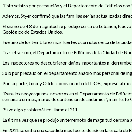
“Esto se hizo por precaución y el Departamento de Edificios confi
Además, Styer confirmó que las familias serían actualizadas dir
El sismo de 4,8 de magnitud se produjo cerca de Lebanon, Nueva Je
Geológico de Estados Unidos.
Fue uno de los temblores más fuertes ocurridos cerca de la ciud
Tras el seísmo, el Departamento de Edificios de la Ciudad de Nue
Los inspectores no descubrieron daños importantes ni derrumbes tr
Solo por precaución, el departamento añadió más personal de inge
Por su parte, Jimmy Oddo, comisionado del DOB, expresó al medio
“Para los neoyorquinos, nosotros en el Departamento de Edificio
semana o un mes, muros de contención de andamios”, manifestó 
“Si ve algo problemático, llame al 311”.
La última vez que se produjo un terremoto de magnitud cercana a
En 2011 se sintió una sacudida más fuerte de 5,8 en la escala de Ri