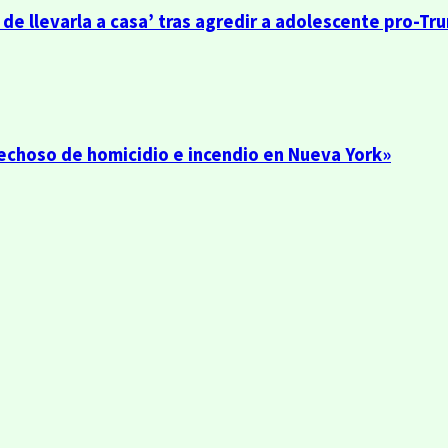
 de llevarla a casa’ tras agredir a adolescente pro-Tr
echoso de homicidio e incendio en Nueva York»