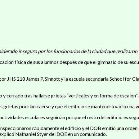
nsiderado inseguro por los funcionarios de la ciudad que realizaron 
cación física de sus alumnos después de que el gimnasio de su esc
 por JHS 218 James P. Sinnott y la escuela secundaria School for Cl
 cerrado tras hallarse grietas “verticales y en forma de escalón” d
as grietas podrían caerse y que el edificio se mantendrá vació una 
ividades escolares seguirían porque el resto del edificio es segu
inspeccionaron rápidamente el edificio y el DOB emitió una orden d
 explicó Nathaniel Styer del DOE en un comunicado.