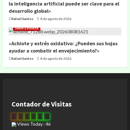
la inteligencia artificial puede ser clave para el
desarrollo global»
Rafael Santos
8 de agosto de 2026
Salud y Belleza
«Achiote y estrés oxidativo: ¿Pueden sus hojas
ayudar a combatir el envejecimiento?»
Rafael Santos
8 de agosto de 2026
Contador de Visitas
0
3
1
2
8
4
Views Today : 46