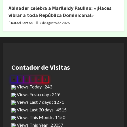
Abinader celebra a Marileidy Paulino: «¡Haces
vibrar a toda República Dominicana!»
Rafael Santos
7 de agosto de 2026
Contador de Visitas
0
3
1
0
6
3
Views Today : 243
Views Yesterday : 219
Views Last 7 days : 1271
Views Last 30 days : 4515
Views This Month : 1150
Views This Year : 23057