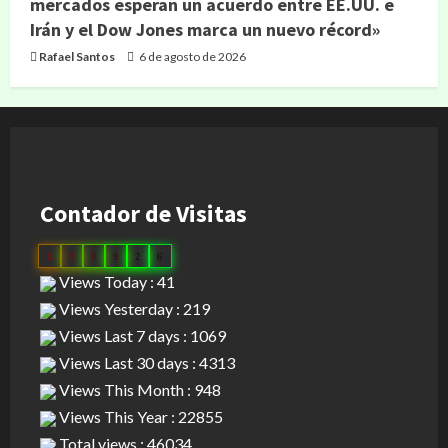
mercados esperan un acuerdo entre EE.UU. e
Irán y el Dow Jones marca un nuevo récord»
Rafael Santos
6 de agosto de 2026
Contador de Visitas
0
3
0
9
2
6
Views Today : 41
Views Yesterday : 219
Views Last 7 days : 1069
Views Last 30 days : 4313
Views This Month : 948
Views This Year : 22855
Total views : 46034