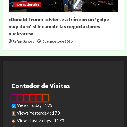
Internacionales
«Donald Trump advierte a Irán con un ‘golpe
muy duro’ si incumple las negociaciones
nucleares»
Rafael Santos
6 de agosto de 2026
Contador de Visitas
0
3
0
8
7
7
Views Today : 196
Views Yesterday : 173
Views Last 7 days : 1173