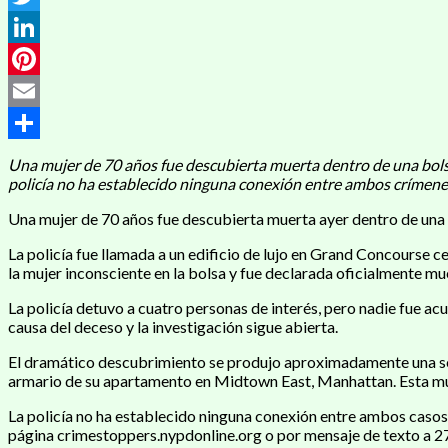
Twitter
LinkedIn
Pinterest
Email
Compartir
Una mujer de 70 años fue descubierta muerta dentro de una bols
policía no ha establecido ninguna conexión entre ambos crímene
Una mujer de 70 años fue descubierta muerta ayer dentro de una b
La policía fue llamada a un edificio de lujo en Grand Concourse c
la mujer inconsciente en la bolsa y fue declarada oficialmente mue
La policía detuvo a cuatro personas de interés, pero nadie fue a
causa del deceso y la investigación sigue abierta.
El dramático descubrimiento se produjo aproximadamente una sem
armario de su apartamento en Midtown East, Manhattan. Esta muj
La policía no ha establecido ninguna conexión entre ambos caso
página crimestoppers.nypdonline.org o por mensaje de texto a 