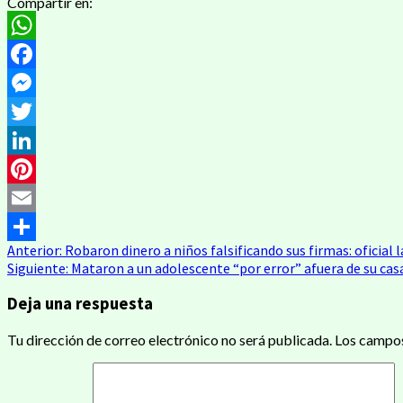
Compartir en:
WhatsApp
Facebook
Messenger
Twitter
LinkedIn
Pinterest
Email
Navegación
Anterior:
Robaron dinero a niños falsificando sus firmas: oficial 
Compartir
Siguiente:
Mataron a un adolescente “por error” afuera de su casa
de
Deja una respuesta
entradas
Tu dirección de correo electrónico no será publicada.
Los campos