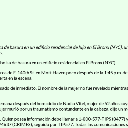
a de basura en un edificio residencial de lujo en El Bronx (NYC),
s.
olsa de basura en un edificio residencial en El Bronx (NYC).
erca de E. 140th St. en Mott Haven poco después de la 1:45 p.m. de
rta en la escena.
cusado de inmediato. El nombre de la mujer no fue revelado mientra
ana después del homicidio de Nadia Vitel, mujer de 52 años cuyo
er murió por un traumatismo contundente en la cabeza, dijo un mé
s. Quien posea información debe llamar a 1-800-577-TIPS (8477) 
274637 (CRIMES), seguido por TIP577. Todas las comunicaciones s