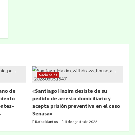
Nacionales
ano de
«Santiago Hazim desiste de su
miento
pedido de arresto domiciliario y
entes»
acepta prisión preventiva en el caso
Senasa»
6
Rafael Santos
5 de agosto de 2026