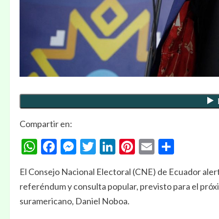
Compartir en:
WhatsApp
Facebook
Messenger
Twitter
LinkedIn
Pinterest
Email
Compa
El Consejo Nacional Electoral (CNE) de Ecuador alert
referéndum y consulta popular, previsto para el próxim
suramericano, Daniel Noboa.