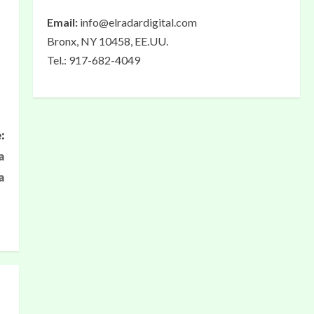
Email:
info@elradardigital.com
Bronx, NY 10458, EE.UU.
Tel.: 917-682-4049
:
a
a