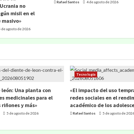
Rafael Santos
4 de agosto de 2026
 Ucrania no
gún misil en el
e masivo»
 de agosto de 2026
Tecnología
 león: Una planta con
«El impacto del uso tempr
s medicinales para el
redes sociales en el rendi
s riñones y más»
académico de los adolesc
5 de agosto de 2026
Rafael Santos
5 de agosto de 202