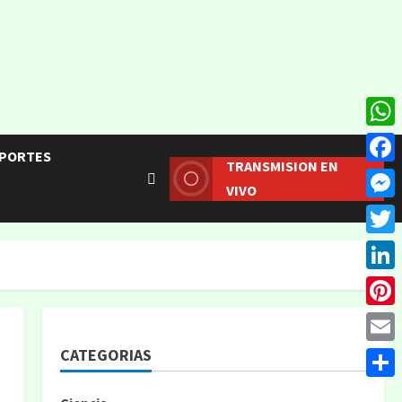
What
PORTES
TRANSMISION EN
Face
VIVO
Mess
Twitt
Linke
Pinte
CATEGORIAS
Email
Compa