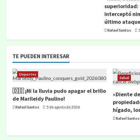
superioridad:
interceptó nin
último ataqu
Rafael Santos
5
TE PUEDEN INTERESAR
Deportes
Salud
🇩🇴 ¡Ni la lluvia pudo apagar el brillo
«Diente de
de Marileidy Paulino!
propiedade
Rafael Santos
5 de agosto de 2026
hígado, lo
Rafael Santos