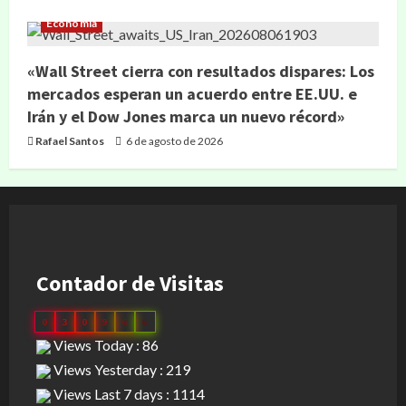
Economía
«Wall Street cierra con resultados dispares: Los
mercados esperan un acuerdo entre EE.UU. e
Irán y el Dow Jones marca un nuevo récord»
Rafael Santos
6 de agosto de 2026
Contador de Visitas
0
3
0
9
6
6
Views Today : 86
Views Yesterday : 219
Views Last 7 days : 1114