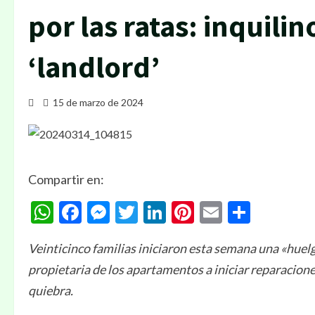
por las ratas: inquil
‘landlord’
15 de marzo de 2024
Compartir en:
WhatsApp
Facebook
Messenger
Twitter
LinkedIn
Pinterest
Email
Compa
Veinticinco familias iniciaron esta semana una «huelg
propietaria de los apartamentos a iniciar reparacion
quiebra.