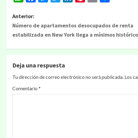
N
Anterior:
Número de apartamentos desocupados de renta
a
estabilizada en New York llega a mínimos histórico
v
e
Deja una respuesta
g
Tu dirección de correo electrónico no será publicada.
Los c
a
Comentario
*
c
i
ó
n