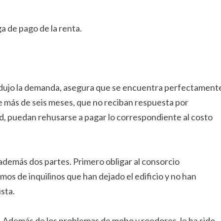
a de pago de la renta.
rodujo la demanda, asegura que se encuentra perfectament
de más de seis meses, que no reciban respuesta por
ad, puedan rehusarse a pagar lo correspondiente al costo
 además dos partes. Primero obligar al consorcio
amos de inquilinos que han dejado el edificio y no han
ista.
. Además de los problemas de moho y roedores, le ha sido