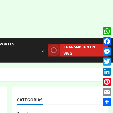
What
PORTES
TRANSMISION EN
Face
VIVO
Mess
Twitt
Linke
Pinte
CATEGORIAS
Email
Compa