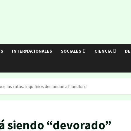
ES
INTERNACIONALES
SOCIALES
CIENCIA
DE
or las ratas: inquilinos demandan al ‘landlord’
tá siendo “devorado”