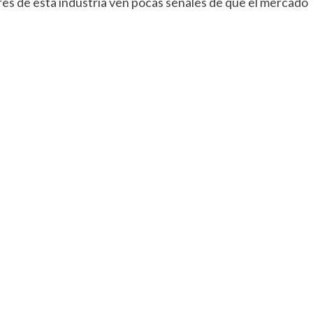
es de esta industria ven pocas señales de que el mercado
rtir