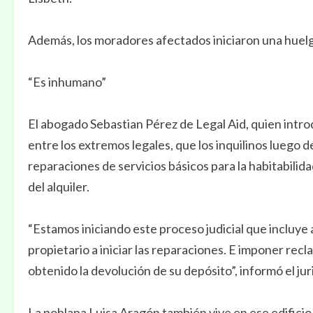
Además, los moradores afectados iniciaron una huelg
“Es inhumano”
El abogado Sebastian Pérez de Legal Aid, quien int
entre los extremos legales, que los inquilinos luego 
reparaciones de servicios básicos para la habitabilid
del alquiler.
“Estamos iniciando este proceso judicial que incluye
propietario a iniciar las reparaciones. E imponer recl
obtenido la devolución de su depósito”, informó el jur
La poblana Luisa Aragón también vive en ese edificio