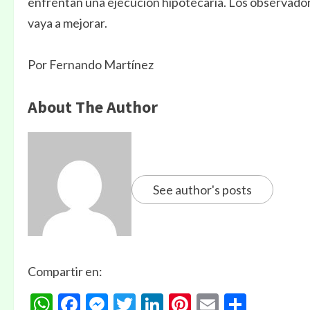
enfrentan una ejecución hipotecaria. Los observador
vaya a mejorar.
Por Fernando Martínez
About The Author
See author's posts
Compartir en:
WhatsApp
Facebook
Messenger
Twitter
LinkedIn
Pinterest
Email
Compa