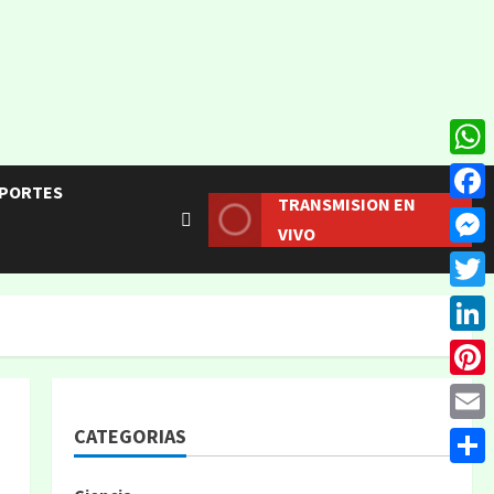
What
PORTES
TRANSMISION EN
Face
VIVO
Mess
Twitt
Linke
Pinte
CATEGORIAS
Email
Compa