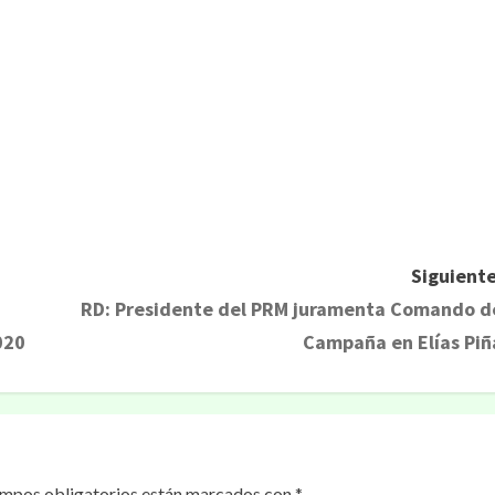
rtir
Siguiente
RD: Presidente del PRM juramenta Comando d
020
Campaña en Elías Piñ
ampos obligatorios están marcados con
*