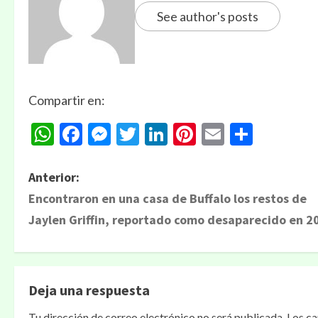
See author's posts
Compartir en:
WhatsApp
Facebook
Messenger
Twitter
LinkedIn
Pinterest
Email
Compa
Anterior:
Encontraron en una casa de Buffalo los restos de
Jaylen Griffin, reportado como desaparecido en 2
Deja una respuesta
Tu dirección de correo electrónico no será publicada.
Los c