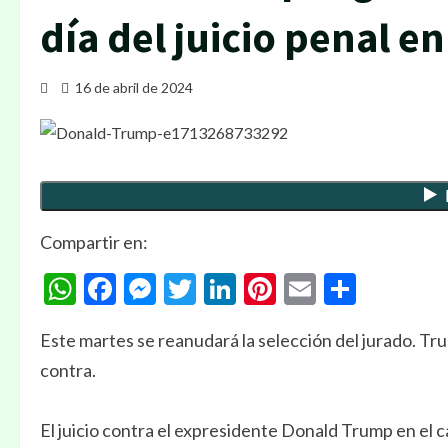
día del juicio penal e
16 de abril de 2024
Compartir en:
WhatsApp
Facebook
Messenger
Twitter
LinkedIn
Pinterest
Email
Compa
Este martes se reanudará la selección del jurado. Tr
contra.
El juicio contra el expresidente Donald Trump en el c