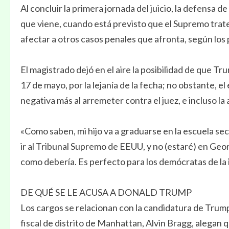
Al concluir la primera jornada del juicio, la defensa d
que viene, cuando está previsto que el Supremo tra
afectar a otros casos penales que afronta, según los 
El magistrado dejó en el aire la posibilidad de que Tr
17 de mayo, por la lejanía de la fecha; no obstante, 
negativa más al arremeter contra el juez, e incluso la
«Como saben, mi hijo va a graduarse en la escuela sec
ir al Tribunal Supremo de EEUU, y no (estaré) en Geor
como debería. Es perfecto para los demócratas de la 
DE QUÉ SE LE ACUSA A DONALD TRUMP
Los cargos se relacionan con la candidatura de Trump a
fiscal de distrito de Manhattan, Alvin Bragg, alegan