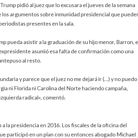
e Trump pidió al juez que lo excusara el jueves de la semana
te los argumentos sobre inmunidad presidencial que puede
periodistas presentes en la sala.
ump pueda asistir a la graduación de su hijo menor, Barron, e
el expresidente asumió esa falta de confirmación como una
 antepuso al resto.
undaria y parece que el juez no me dejará ir (…) y no puedo
gia ni Florida ni Carolina del Norte haciendo campaña,
izquierda radical», comentó.
 la presidencia en 2016. Los fiscales de la oficina del
 que participó en un plan con su entonces abogado Michael