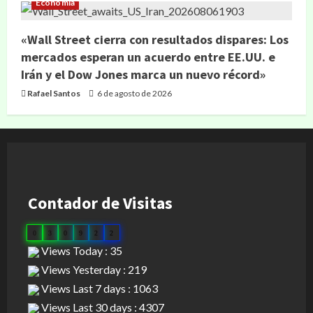
Economía
«Wall Street cierra con resultados dispares: Los
mercados esperan un acuerdo entre EE.UU. e
Irán y el Dow Jones marca un nuevo récord»
Rafael Santos
6 de agosto de 2026
Contador de Visitas
0
3
0
9
2
2
Views Today : 35
Views Yesterday : 219
Views Last 7 days : 1063
Views Last 30 days : 4307