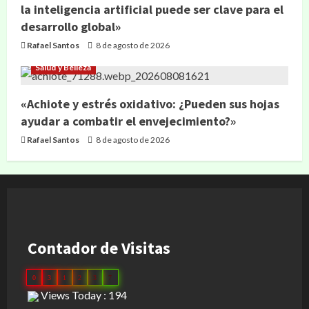
la inteligencia artificial puede ser clave para el
desarrollo global»
Rafael Santos
8 de agosto de 2026
Salud y Belleza
«Achiote y estrés oxidativo: ¿Pueden sus hojas
ayudar a combatir el envejecimiento?»
Rafael Santos
8 de agosto de 2026
Contador de Visitas
0
3
1
2
3
7
Views Today : 194