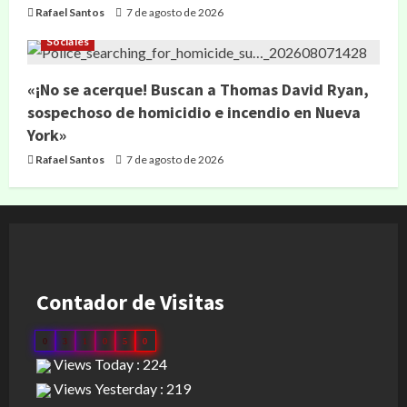
Rafael Santos
7 de agosto de 2026
Sociales
«¡No se acerque! Buscan a Thomas David Ryan,
sospechoso de homicidio e incendio en Nueva
York»
Rafael Santos
7 de agosto de 2026
Contador de Visitas
0
3
1
0
5
0
Views Today : 224
Views Yesterday : 219