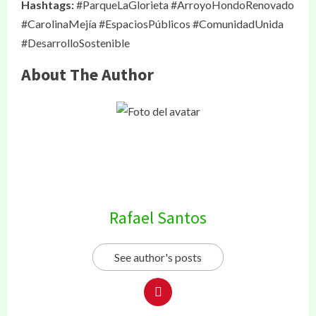
Hashtags:
#ParqueLaGlorieta #ArroyoHondoRenovado
#CarolinaMejía #EspaciosPúblicos #ComunidadUnida
#DesarrolloSostenible
About The Author
Rafael Santos
See author's posts