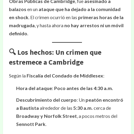
Obras Públicas de Cambridge
, fue
asesinado a
balazos
en un
ataque que ha dejado a la comunidad
en shock
. El crimen ocurrió en las
primeras horas de la
madrugada
, y hasta ahora
no hay arrestos ni un móvil
definido
.
🔍 Los hechos: Un crimen que
estremece a Cambridge
Según la
Fiscalía del Condado de Middlesex
:
Hora del ataque
:
Poco antes de las 4:30 a.m.
Descubrimiento del cuerpo
: Un
peatón encontró
a Bautista
alrededor de las
5:30 a.m.
cerca de
Broadway y Norfolk Street
, a pocos metros del
Sennott Park
.