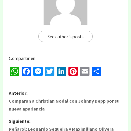
See author's posts
Compartir en:
WhatsApp
Facebook
Messenger
Twitter
LinkedIn
Pinterest
Email
Compar
Anterior:
Comparan a Christian Nodal con Johnny Depp por su
nueva apariencia
Siguiente:
Peñarol: Leonardo Sequeira y Maximiliano Olivera