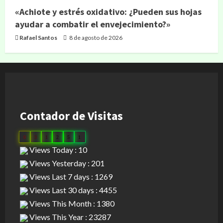
«Achiote y estrés oxidativo: ¿Pueden sus hojas
ayudar a combatir el envejecimiento?»
Rafael Santos
8 de agosto de 2026
Contador de Visitas
0
3
1
2
5
1
Views Today : 10
Views Yesterday : 201
Views Last 7 days : 1269
Views Last 30 days : 4455
Views This Month : 1380
Views This Year : 23287