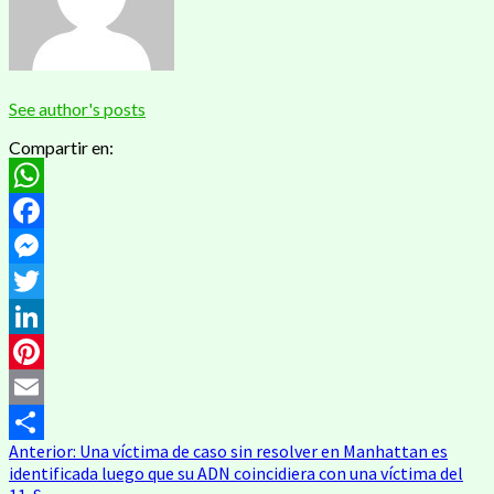
See author's posts
Compartir en:
WhatsApp
Facebook
Messenger
Twitter
LinkedIn
Pinterest
Email
Navegación
Anterior:
Una víctima de caso sin resolver en Manhattan es
Compartir
identificada luego que su ADN coincidiera con una víctima del
de