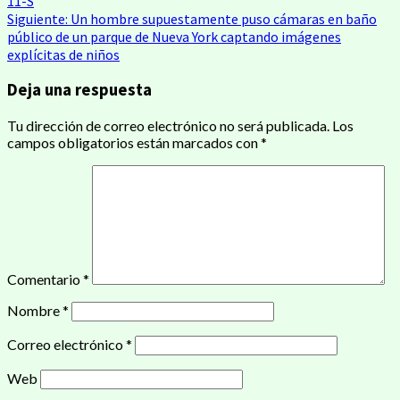
11-S
Siguiente:
Un hombre supuestamente puso cámaras en baño
entradas
público de un parque de Nueva York captando imágenes
explícitas de niños
Deja una respuesta
Tu dirección de correo electrónico no será publicada.
Los
campos obligatorios están marcados con
*
Comentario
*
Nombre
*
Correo electrónico
*
Web