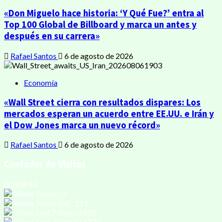
«Don Miguelo hace historia: ‘Y Qué Fue?’ entra al
Top 100 Global de Billboard y marca un antes y
después en su carrera»
Rafael Santos
6 de agosto de 2026
Economía
«Wall Street cierra con resultados dispares: Los
mercados esperan un acuerdo entre EE.UU. e Irán y
el Dow Jones marca un nuevo récord»
Rafael Santos
6 de agosto de 2026
Contador de Visitas
0
3
0
8
9
6
Views Today : 7
Views Yesterday : 219
Views Last 7 days : 1035
Views Last 30 days : 4279