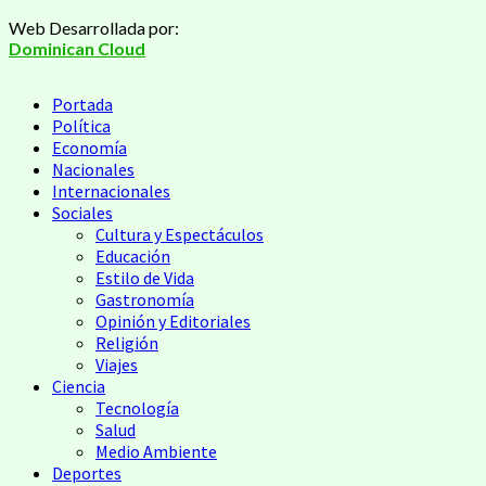
Saltar
Web Desarrollada por:
al
Dominican Cloud
contenido
Menú
Portada
principal
Política
Economía
Nacionales
Internacionales
Sociales
Cultura y Espectáculos
Educación
Estilo de Vida
Gastronomía
Opinión y Editoriales
Religión
Viajes
Ciencia
Tecnología
Salud
Medio Ambiente
Deportes