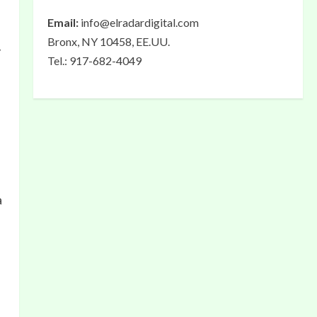
Email:
info@elradardigital.com
Bronx, NY 10458, EE.UU.
y
Tel.: 917-682-4049
a