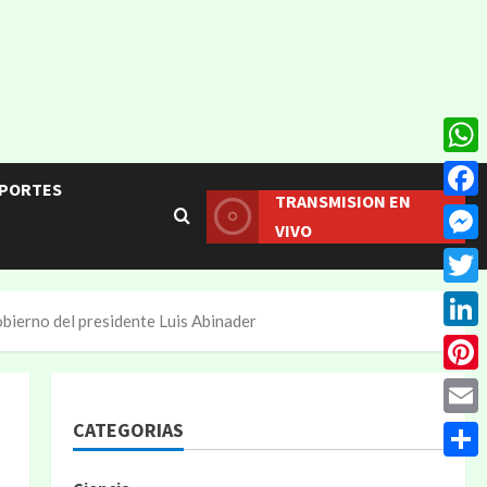
What
PORTES
TRANSMISION EN
Face
VIVO
Mess
Twitt
bierno del presidente Luis Abinader
Linke
Pinte
CATEGORIAS
Email
Compa