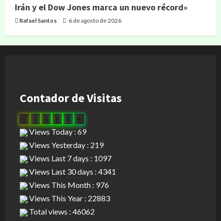
Irán y el Dow Jones marca un nuevo récord»
Rafael Santos
6 de agosto de 2026
Contador de Visitas
0
3
0
9
5
0
Views Today : 69
Views Yesterday : 219
Views Last 7 days : 1097
Views Last 30 days : 4341
Views This Month : 976
Views This Year : 22883
Total views : 46062